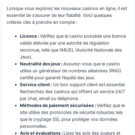
Lorsque vous explorez les nouveaux casinos en ligne, il est
essentiel de s’assurer de leur fiabilité. Voici quelques
critères clés à prendre en compte :
Licence :
Vérifiez que le casino possède une licence
valide délivrée par une autorité de régulation
reconnue, telle que l’ARJEL (Autorité Nationale des
Jeux).
Neutralité des jeux :
Assurez-vous que le casino
utilise un générateur de nombres aléatoires (RNG)
certifié pour garantir l’équité des jeux.
Service client :
Un bon support client est essentiel.
Recherchez des casinos qui offrent un service 24/7
par chat, email ou téléphone.
Méthodes de paiement sécurisées :
Vérifiez que le
site utilise des protocoles de sécurité robustes tels
que le cryptage SSL pour protéger vos données
personnelles.
Avis et évaluations :
Lisez les avis des joueurs et