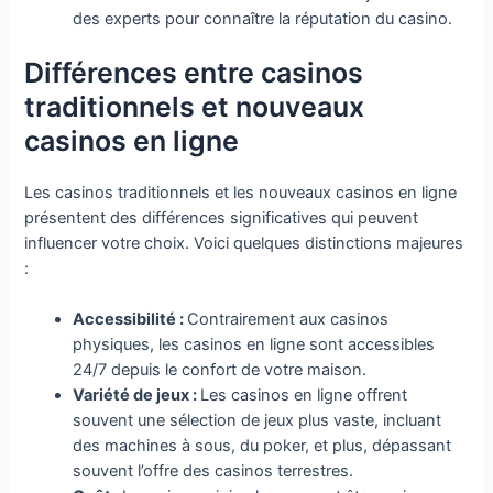
des experts pour connaître la réputation du casino.
Différences entre casinos
traditionnels et nouveaux
casinos en ligne
Les casinos traditionnels et les nouveaux casinos en ligne
présentent des différences significatives qui peuvent
influencer votre choix. Voici quelques distinctions majeures
:
Accessibilité :
Contrairement aux casinos
physiques, les casinos en ligne sont accessibles
24/7 depuis le confort de votre maison.
Variété de jeux :
Les casinos en ligne offrent
souvent une sélection de jeux plus vaste, incluant
des machines à sous, du poker, et plus, dépassant
souvent l’offre des casinos terrestres.