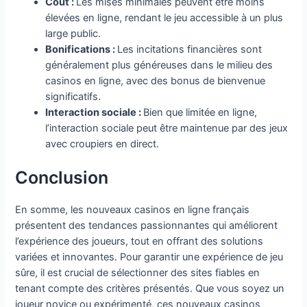
Coût :
Les mises minimales peuvent être moins
élevées en ligne, rendant le jeu accessible à un plus
large public.
Bonifications :
Les incitations financières sont
généralement plus généreuses dans le milieu des
casinos en ligne, avec des bonus de bienvenue
significatifs.
Interaction sociale :
Bien que limitée en ligne,
l’interaction sociale peut être maintenue par des jeux
avec croupiers en direct.
Conclusion
En somme, les nouveaux casinos en ligne français
présentent des tendances passionnantes qui améliorent
l’expérience des joueurs, tout en offrant des solutions
variées et innovantes. Pour garantir une expérience de jeu
sûre, il est crucial de sélectionner des sites fiables en
tenant compte des critères présentés. Que vous soyez un
joueur novice ou expérimenté, ces nouveaux casinos