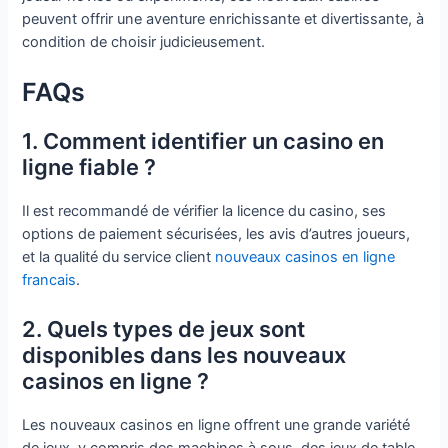
peuvent offrir une aventure enrichissante et divertissante, à
condition de choisir judicieusement.
FAQs
1. Comment identifier un casino en
ligne fiable ?
Il est recommandé de vérifier la licence du casino, ses
options de paiement sécurisées, les avis d’autres joueurs,
et la qualité du service client
nouveaux casinos en ligne
francais
.
2. Quels types de jeux sont
disponibles dans les nouveaux
casinos en ligne ?
Les nouveaux casinos en ligne offrent une grande variété
de jeux, y compris des machines à sous, des jeux de table,