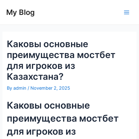
Skip
to
My Blog
Main
content
Men
Каковы основные
преимущества мостбет
для игроков из
Казахстана?
By
admin
/
November 2, 2025
Каковы основные
преимущества мостбет
для игроков из