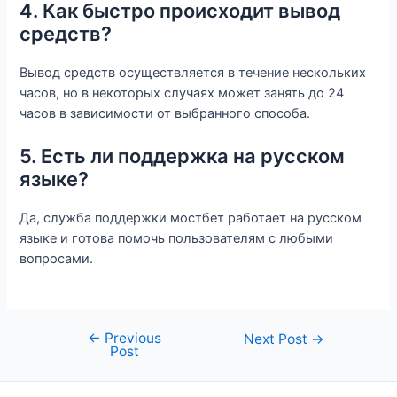
4. Как быстро происходит вывод
средств?
Вывод средств осуществляется в течение нескольких
часов, но в некоторых случаях может занять до 24
часов в зависимости от выбранного способа.
5. Есть ли поддержка на русском
языке?
Да, служба поддержки мостбет работает на русском
языке и готова помочь пользователям с любыми
вопросами.
←
Previous
Post
Next Post
→
Post
navigation