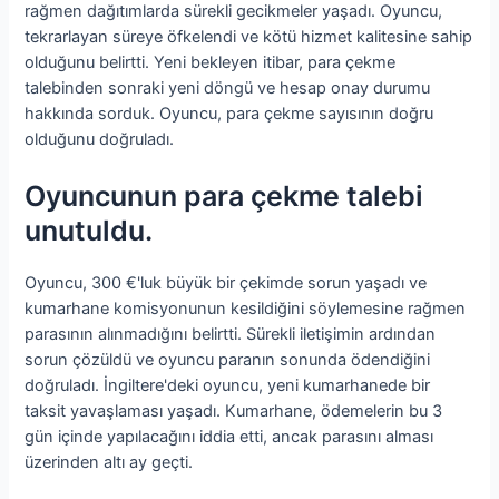
rağmen dağıtımlarda sürekli gecikmeler yaşadı. Oyuncu,
tekrarlayan süreye öfkelendi ve kötü hizmet kalitesine sahip
olduğunu belirtti.
Yeni bekleyen itibar, para çekme
talebinden sonraki yeni döngü ve hesap onay durumu
hakkında sorduk. Oyuncu, para çekme sayısının doğru
olduğunu doğruladı.
Oyuncunun para çekme talebi
unutuldu.
Oyuncu, 300 €'luk büyük bir çekimde sorun yaşadı ve
kumarhane komisyonunun kesildiğini söylemesine rağmen
parasının alınmadığını belirtti. Sürekli iletişimin ardından
sorun çözüldü ve oyuncu paranın sonunda ödendiğini
doğruladı. İngiltere'deki oyuncu, yeni kumarhanede bir
taksit yavaşlaması yaşadı. Kumarhane, ödemelerin bu 3
gün içinde yapılacağını iddia etti, ancak parasını alması
üzerinden altı ay geçti.