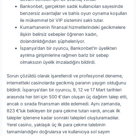
Bankonbet, gerçekten sadık kullanıcıları sayesinde
benzersiz avantajlar ve bahis oyun oynama koşulları
ile mükemmel bir VIP sistemini saklı tutar.
Kumarhanenin finansal hizmetlerindeki gecikmelere
ilişkin belirsiz sebepler öğrenen kadın,
dolandırıldığından şüpheleniyor.
İspanya'dan bir oyuncu, Bankonbet'in üyelikten
ayrılma girişimlerine rağmen bariz bir sebep
olmaksızın üyelik imzaladığını bildirdi.
Sorun çözüldü olarak işaretlendi ve profesyonel deneme,
internetteki casinolarda gecikmiş paranın yaygın olduğunu
bildirdi. İspanya'dan bir oyuncu, 9, 12 ve 17 Mart tarihleri ​​
arasında her biri için 500 €'dan oluşan üç dağıtım talep etti,
ancak o sırada finansman elde edemedi. Aynı zamanda,
823 €'luk bekleyen bir para çekme tutarı vardı, ancak ilk
talepler işlenene kadar sonraki talepleri oluşturamadılar.
Yerel casino, yaklaşık üç ilk para çekme talebinin
tamamlandığını doğrularsa ve kullanıcıya sol sayım