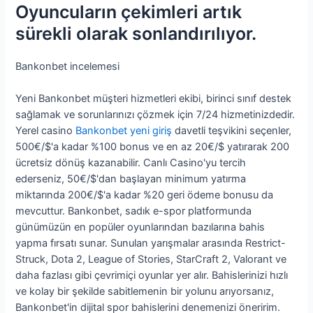
Oyuncuların çekimleri artık
sürekli olarak sonlandırılıyor.
Bankonbet incelemesi
Yeni Bankonbet müşteri hizmetleri ekibi, birinci sınıf destek
sağlamak ve sorunlarınızı çözmek için 7/24 hizmetinizdedir.
Yerel casino
Bankonbet yeni giriş
davetli teşvikini seçenler,
500€/$'a kadar %100 bonus ve en az 20€/$ yatırarak 200
ücretsiz dönüş kazanabilir. Canlı Casino'yu tercih
ederseniz, 50€/$'dan başlayan minimum yatırma
miktarında 200€/$'a kadar %20 geri ödeme bonusu da
mevcuttur. Bankonbet, sadık e-spor platformunda
günümüzün en popüler oyunlarından bazılarına bahis
yapma fırsatı sunar. Sunulan yarışmalar arasında Restrict-
Struck, Dota 2, League of Stories, StarCraft 2, Valorant ve
daha fazlası gibi çevrimiçi oyunlar yer alır. Bahislerinizi hızlı
ve kolay bir şekilde sabitlemenin bir yolunu arıyorsanız,
Bankonbet'in dijital spor bahislerini denemenizi öneririm.