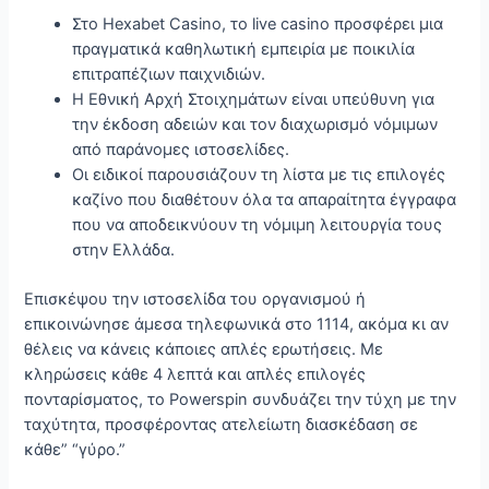
Στο Hexabet Casino, το live casino προσφέρει μια
πραγματικά καθηλωτική εμπειρία με ποικιλία
επιτραπέζιων παιχνιδιών.
Η Εθνική Αρχή Στοιχημάτων είναι υπεύθυνη για
την έκδοση αδειών και τον διαχωρισμό νόμιμων
από παράνομες ιστοσελίδες.
Οι ειδικοί παρουσιάζουν τη λίστα με τις επιλογές
καζίνο που διαθέτουν όλα τα απαραίτητα έγγραφα
που να αποδεικνύουν τη νόμιμη λειτουργία τους
στην Ελλάδα.
Επισκέψου την ιστοσελίδα του οργανισμού ή
επικοινώνησε άμεσα τηλεφωνικά στο 1114, ακόμα κι αν
θέλεις να κάνεις κάποιες απλές ερωτήσεις. Με
κληρώσεις κάθε 4 λεπτά και απλές επιλογές
πονταρίσματος, το Powerspin συνδυάζει την τύχη με την
ταχύτητα, προσφέροντας ατελείωτη διασκέδαση σε
κάθε” “γύρο.”