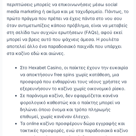
περιπτώσεις μπορείς να επικοινωνήσεις μέσω social
media marketing ή ακόμα και με ταχυδρομείο. Πάντως, το
πρώτο πράγμα που πρέπει να έχεις πάντα στο νου σου
όταν αντιμετωπίζεις κάποιο πρόβλημα, είναι να μεταβείς
στη σελίδα των συχνών ερωτήσεων (FAQs), αφού εκεί
μπορεί να βρεις αυτό που ψάχνεις άμεσα. Η ρουλέτα
αποτελεί άλλο ένα παραδοσιακό παιχνίδι που υπάρχει
στα καζίνο εδώ και αιώνες.
Στο Hexabet Casino, οι παίκτες έχουν την ευκαιρία
να αποκτήσουν free spins χωρίς κατάθεση, μια
προσφορά που ενθαρρύνει τους νέους χρήστες να
εξερευνήσουν το καζίνο χωρίς οικονομικό ρίσκο.
Σε παράνομα καζίνο, δεν εφαρμόζεται κανένα
φορολογικό καθεστώς και ο παίκτης μπορεί να
δηλώνει όποιο όνομα και τρόπο πληρωμής
επιθυμεί, χωρίς κανέναν έλεγχο.
Τα online καζίνο προσφέρουν δώρα εγγραφής και
τακτικές προσφορές, ενώ στα παραδοσιακά καζίνο