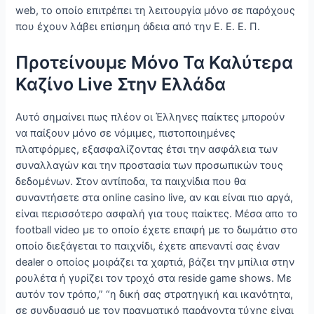
web, το οποίο επιτρέπει τη λειτουργία μόνο σε παρόχους
που έχουν λάβει επίσημη άδεια από την Ε. Ε. Ε. Π.
Προτείνουμε Μόνο Τα Καλύτερα
Καζίνο Live Στην Ελλάδα
Αυτό σημαίνει πως πλέον οι Έλληνες παίκτες μπορούν
να παίξουν μόνο σε νόμιμες, πιστοποιημένες
πλατφόρμες, εξασφαλίζοντας έτσι την ασφάλεια των
συναλλαγών και την προστασία των προσωπικών τους
δεδομένων. Στον αντίποδα, τα παιχνίδια που θα
συναντήσετε στα online casino live, αν και είναι πιο αργά,
είναι περισσότερο ασφαλή για τους παίκτες. Μέσα απο το
football video με το οποίο έχετε επαφή με το δωμάτιο στο
οποίο διεξάγεται το παιχνίδι, έχετε απεναντί σας έναν
dealer ο οποίος μοιράζει τα χαρτιά, βάζει την μπίλια στην
ρουλέτα ή γυρίζει τον τροχό στα reside game shows. Με
αυτόν τον τρόπο,” “η δική σας στρατηγική και ικανότητα,
σε συνδυασμό με τον πραγματικό παράγοντα τύχης είναι