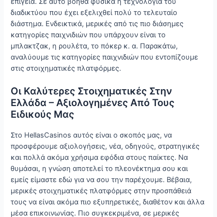
επίγεια. Σε αυτό βοηθά φυσικά η τεχνολογία του
διαδικτύου που έχει εξελιχθεί πολύ το τελευταίο
διάστημα. Ενδεικτικά, μερικές από τις πιο διάσημες
κατηγορίες παιχνιδιών που υπάρχουν είναι το
μπλακτζακ, η ρουλέτα, το πόκερ κ. α. Παρακάτω,
αναλύουμε τις κατηγορίες παιχνιδιών που εντοπίζουμε
στις στοιχηματικές πλατφόρμες.
Οι Καλύτερες Στοιχηματικές Στην
Ελλάδα – Αξιολογημένες Από Τους
Ειδικούς Μας
Στο HellasCasinos αυτός είναι ο σκοπός μας, να
προσφέρουμε αξιολογήσεις, νέα, οδηγούς, στρατηγικές
και πολλά ακόμα χρήσιμα εφόδια στους παίκτες. Να
θυμάσαι, η γνώση αποτελεί το πλεονέκτημα σου και
εμείς είμαστε εδώ για να σου την παρέχουμε. Βέβαια,
μερικές στοιχηματικές πλατφόρμες στην προσπάθειά
τους να είναι ακόμα πιο εξυπηρετικές, διαθέτον και άλλα
μέσα επικοινωνίας. Πιο συγκεκριμένα, σε μερικές