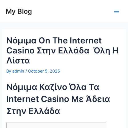
Skip
to
My Blog
Main
content
Men
Νόμιμα On The Internet
Casino Στην Ελλάδα ️ Όλη Η
Λίστα
By
admin
/
October 5, 2025
Νόμιμα Καζίνο Όλα Τα
Internet Casino Με Άδεια
Στην Ελλάδα