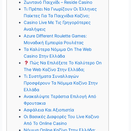
Ζωντανό Παιχνίδι – Reside Casino
Τι Πρέπει Να Γνωρίζουν Οι Έλληνες
Παίκτες Για Τα Παιχνίδια Καζίνο;
Casino Live Με Τις Γρηγορότερες
Αναλήψεις
Azure Different Roulette Games:
Μοναδική Εμπειρία Ρουλέτας
Τα Καλύτερα Νόμιμα On The Web
Casino Στην Ελλάδα
Πώς Να Επιλέξετε Το Καλύτερο On
The Web Καζίνο Στην Ελλάδα;
Τι Συστήματα Συναλλαγών
Προσφέρουν Τα Νόμιμα Καζίνο Στην
Ελλάδα
Ανακαλύψτε Τεράστια Επιλογή Από
Φρουτακια
Ασφάλεια Και Αξιοπιστία
Οι Βασικές Διαφορές Του Live Καζινο
Από Το Online Casino
Νόμιμα Online Καζίνο Στην Ελλάδα: