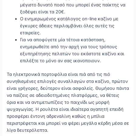
μέγιστο δυνατό ποσό που μπορεί ένας παίκτης να
ξοδέψει είναι τα 20€.
Ο ενημερωμένος κατάλογος on-line καζίνο με
έγκυρες άδειες περιλαμβάνει όλες αυτές τις
εταιρείες.
Για να αποφύγετε μία τέτοια κατάσταση,
ενημερωθείτε από την αρχή για τους τρόπους
εξυπηρέτησης πελατών του εκάστοτε καζίνο και
επιλέξτε το μόνο αν σας ικανοποιουν.
Τα ηλεκτρονικά πορτοφόλια είναι πιά από τις πιό
συνηθισμένες επιλογές συναλλαγών στα καζίνο, πρώτον
είναι γρήγορες, δεύτερον είναι ασφαλείς. Θυμήσου πάντα
να παίζεις σε αδειοδοτημένες πλατφόρμες, να θέτεις
όρια και να αντιμετωπίζεις το παιχνίδι ως μορφή
ψυχαγωγίας. Η ρουλέτα είναι ιδιαίτερα αγαπητή επειδή
προσφέρει έντονη αδρεναλίνη καθώς η μπίλια
περιστρέφεται και μπορεί να φέρει μεγάλα κέρδη μέσα σε
λίγα δευτερόλεπτα.