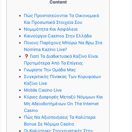
Content
Πώς Προστατεύονται Τα Οικονομικά
Και Προσωπικά Στοιχεία Σου
Νομιμότητα Και Ασφάλεια
Καινούργια Casinos Στην Ελλάδα
Ποιους Παρόχους Μπορώ Να Βρω Στα
Nomima Kazino Live?
Γιατί Τα Διαδικτυακά Καζίνο Είναι
Προτιμότερα Από Τα Επίγεια;
Γνωρίστε Την Ομάδα Μας
Συγκριτικός Πίνακας Των Κορυφαίων
Καζίνο Live
Mobile Casino Live
Κύριες Διαφορές Μεταξύ Νόμιμων Και
Μη Αδειοδοτημένων On The Internet
Casino
Πώς Να Αξιοποιήσεις Τα Καλύτερα
Bonus Σε Νόμιμα Casino
Οι Καλύτερες Στοιχηματικές Στην