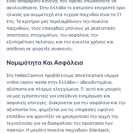
έναν απαράβατο κανόνα, που πρέπει οπωσδήποτε να
ακολουθήσετε. Στην Ελλάδα το κατώτατο επιτρεπτό όριο
ηλικίας για συμμετοχή στα τυχερά παιχνίδια είναι τα 21
έτη. Τα κριτήρια μας περιλαμβάνουν την ποικιλία
παιχνιδιών, τους επικερδείς μπόνους με ρεαλιστικές
απαιτήσεις στοιχημάτων, την ασφάλεια, την
εξυπηρέτηση πελατών, και την ευκολία χρήσης και
απόδοση σε φορητές συσκευές.
Νομιμότητα Και Ασφάλεια
Στο HellasCasinos προβάλλουμε αποκλειστικά νόμιμα
online casino reside στην Ελλάδα— αδειοδοτημένα,
αξιόπιστα και πλήρως ελεγχόμενα. Γι’ αυτό και μπορείς
να μας εμπιστευτείς για υπεύθυνη ενημέρωση και
ασφαλείς επιλογές. Διακρίνεται για την ασφάλεια και την
αξιοπιστία του, φημίζεται για τις υπηρεσίες υψηλού
επιπέδου και φροντίζει να χρησιμοποιεί την αιχμή της
τεχνολογίας για να διασφαλίσει την προστασία των
παικτών. Η μεγάλη ποικιλία παιχνιδιών (blackjack,